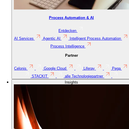
Process Automation & AI
Entdecken
AI Services
Agentic AI
Intelligent Process Automation
Process Intelligence
Partner
Celonis
Google Cloud
Liferay
Pega
STACKIT
alle Technologiepartner
Insights