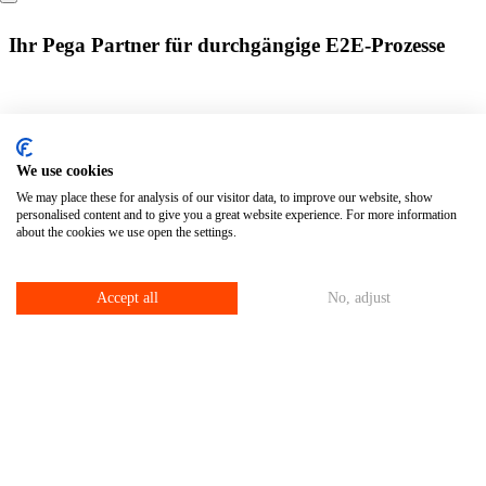
Direkt
zum
Content
Ihr Pega Partner für durchgängige E2E-Prozesse
Inhalt
elements
We use cookies
Pega x puntus
Benefits
Über Pega
Kontakt
We may place these for analysis of our visitor data, to improve our website, show
Demo vereinbaren
personalised content and to give you a great website experience. For more information
about the cookies we use open the settings.
Modules
Warum Pega und puntus gemeinsam?
Pega bietet eine Plattform, mit der Unternehmen ihre
Accept all
No, adjust
Geschäftsprozesse digitalisieren und das Kundenerlebnis verbessern.
Als strategischer Pega-Partner sorgt puntus dafür, dass Sie das volle
Potenzial dieser Technologie ausschöpfen. Unsere zertifizierten
Pega-Expertinnen und -Experten verbinden tiefes Plattformwissen
mit echtem Verständnis für Ihre Branche und Ihre Ziele.