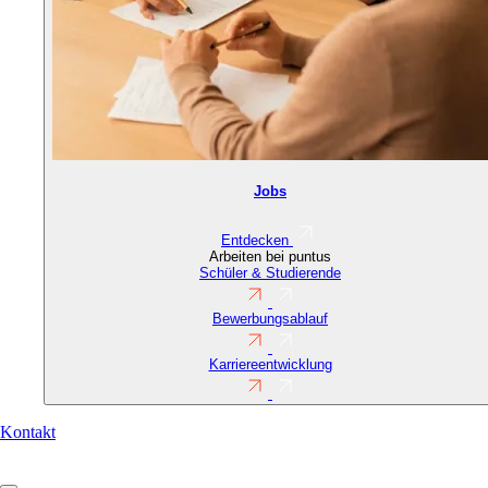
Jobs
Entdecken
Arbeiten bei puntus
Schüler & Studierende
Bewerbungsablauf
Karriereentwicklung
Contact
Kontakt
URL
(Reference)