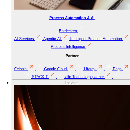
Process Automation & AI
Entdecken
AI Services
Agentic AI
Intelligent Process Automation
Process Intelligence
Partner
Celonis
Google Cloud
Liferay
Pega
STACKIT
alle Technologiepartner
Insights