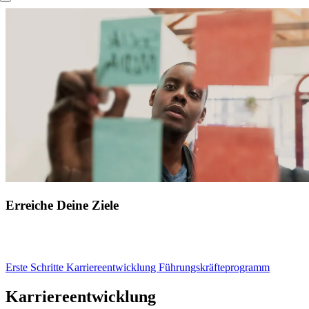
Direkt
Content
zum
elements
Inhalt
Erreiche Deine Ziele
Erste Schritte
Karriereentwicklung
Führungskräfteprogramm
Modules
Karriereentwicklung