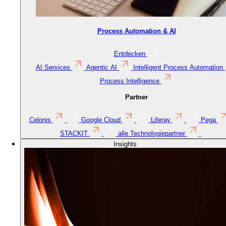
Process Automation & AI
Entdecken
AI Services
Agentic AI
Intelligent Process Automation
Process Intelligence
Partner
Celonis
Google Cloud
Liferay
Pega
STACKIT
alle Technologiepartner
Insights