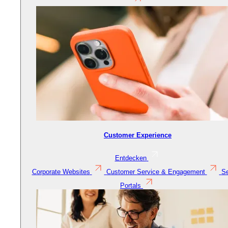
Customer Experience
Entdecken
Corporate Websites
Customer Service & Engagement
Se
Portals