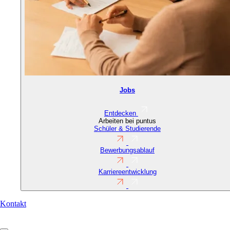
Jobs
Entdecken
Arbeiten bei puntus
Schüler & Studierende
Bewerbungsablauf
Karriereentwicklung
Contact
Kontakt
URL
(Reference)