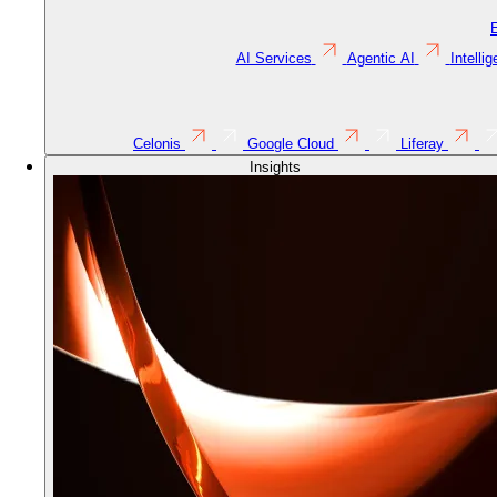
AI Services
Agentic AI
Intelli
Celonis
Google Cloud
Liferay
Insights