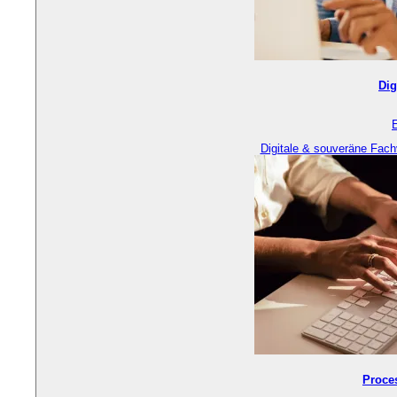
Dig
Digitale & souveräne Fach
Proce