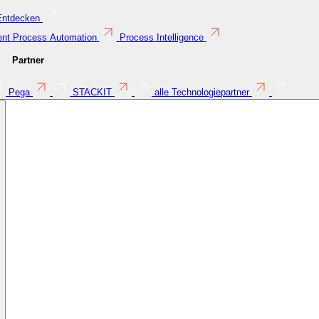
Entdecken
gent Process Automation
Process Intelligence
Partner
Pega
STACKIT
alle Technologiepartner