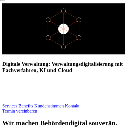
Direkt
Content
zum
elements
Inhalt
Digitale Verwaltung: Verwaltungsdigitalisierung mit
Fachverfahren, KI und Cloud
Services
Benefits
Kundenstimmen
Kontakt
Termin vereinbaren
Modules
Wir machen Behörden
digital souverän.