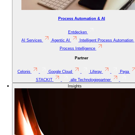
Process Automation & AI
Entdecken
AI Services
Agentic AI
Intelligent Process Automation
Process Intelligence
Partner
Celonis
Google Cloud
Liferay
Pega
STACKIT
alle Technologiepartner
Insights