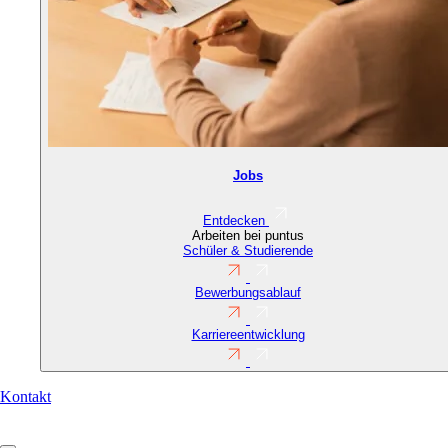
Jobs
Entdecken
Arbeiten bei puntus
Schüler & Studierende
Bewerbungsablauf
Karriereentwicklung
Contact
Kontakt
URL
(Reference)