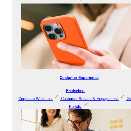
Customer Experience
Entdecken
Corporate Websites
Customer Service & Engagement
Se
Portals