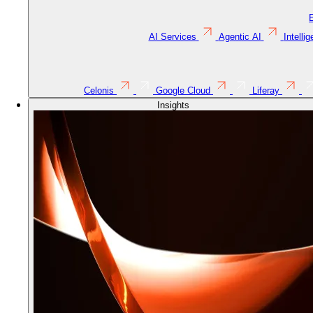
AI Services
Agentic AI
Intelli
Celonis
Google Cloud
Liferay
Insights