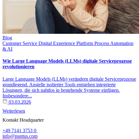
Blog
Customer Service
Digital Experience Platform
Process Automation
& AI
Wie Large Language Models (LLMs) digitale Serviceprozesse
revolutionieren
Large Language Models (LLMs) verändern digitale Serviceprozesse
grundlegend. Anstelle isolierter Tools entstehen integrierte
Lösungen, die sich nahtlos in bestehende Systeme einfügen.
Insbesondere...
03.03.2026
Weiterlesen
Kontakt Headquarter
Contact
+49 7141 3753 0
info@puntus.com