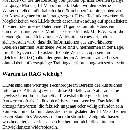
Methode vor, die die Leistung von großen Sprachmodellen (Large
Language Models, LLMs) optimiert. Dabei werden externe
Wissensquellen außerhalb der herkömmlichen Trainingsdaten vor
der Antwortgenerierung herangezogen. Diese Technik erweitert die
Möglichkeiten von LLMs durch deren Anwendung auf spezialisierte
Themen oder interne Daten einer Organisation, ohne dass ein
erneutes Trainieren des Modells erforderlich ist. Mit RAG wird die
Genauigkeit und Relevanz der Antworten verbessert, indem
sichergestellt wird, dass die Informationen aus zuverlässigen
Quellen stammen. Auf diese Weise sind Unternehmen in der Lage,
ihre KI-Systeme auf kosteneffiziente Weise anzupassen und
gleichzeitig die Qualität der generierten Antworten zu verbessern,
ohne dabei auf kostspielige Trainingsverfahren angewiesen zu sein.
Warum ist RAG wichtig?
LLMs sind eine wichtige Technologie im Bereich der künstlichen
Intelligenz. Allerdings weisen diese Modelle von Natur aus eine
gewisse Unvorhersehbarkeit auf, weshalb ihre generierten
Antworten oft als "halluziniert" bezeichnet werden. Das Modell
erzeugt Antworten, die faktisch ungenau oder völlig erfunden sein
können. Hinzu kommt, dass die Trainingsdaten der LLMs auf einem
festen Stand des Wissens zu einem bestimmten Zeitpunkt basieren,
was bedeutet, dass sie statisch bleiben und nicht die aktuellen
Entwicklungen widerspiegeln.