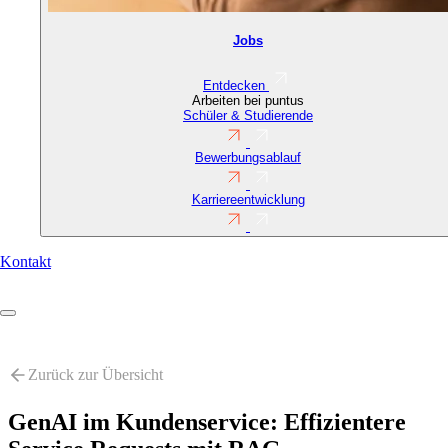
Jobs
Entdecken
Arbeiten bei puntus
Schüler & Studierende
Bewerbungsablauf
Karriereentwicklung
Contact
Kontakt
URL
(Reference)
Direkt
zum
Inhalt
Zurück zur Übersicht
GenAI im Kundenservice: Effizientere