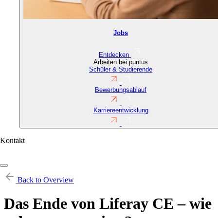
Jobs
Entdecken
Arbeiten bei puntus
Schüler & Studierende
Bewerbungsablauf
Karriereentwicklung
Contact
Kontakt
URL
(Reference)
Skip
Back to Overview
to
main
Das Ende von Liferay CE – wie
content