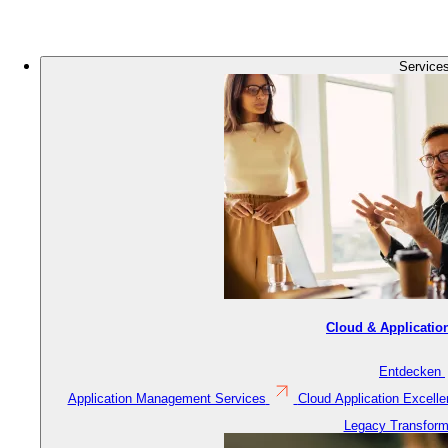
Logo
Image
Service
Cloud & Applicatio
Entdecken
Application Management Services
Cloud Application Excell
Legacy Transform