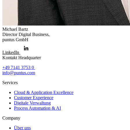
Michael Bartz
Director Digital Business,
puntus GmbH
LinkedIn
Kontakt Headquarter
Contact
+49 7141 3753 0
info@puntus.com
Services
Cloud & Application Excellence
Customer Experience
Digitale Verwaltung
Process Automation & AI
Company
Über uns