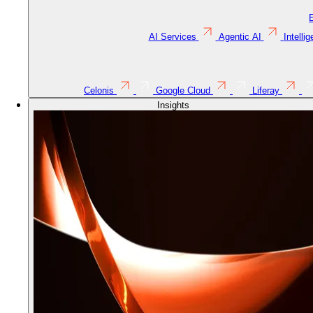
AI Services
Agentic AI
Intelli
Celonis
Google Cloud
Liferay
Insights