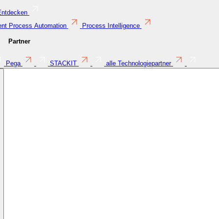
Entdecken
gent Process Automation
Process Intelligence
Partner
Pega
STACKIT
alle Technologiepartner