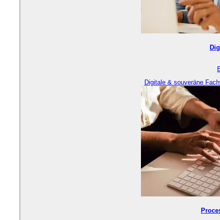
Dig
Digitale & souveräne Fach
Proce